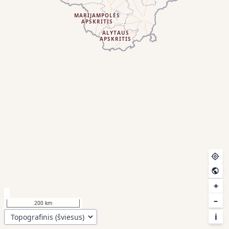
+
–
200 km
i